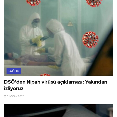
SAĞLIK
DSÖ’den Nipah virüsü açıklaması: Yakından
izliyoruz
31 OCAK 2026