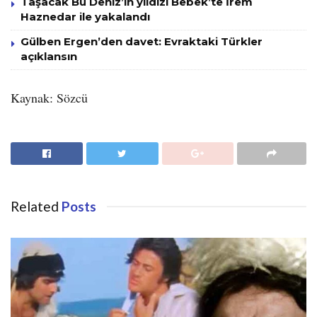
Taşacak Bu Deniz’in yıldızı Bebek’te İrem
Haznedar ile yakalandı
Gülben Ergen’den davet: Evraktaki Türkler
açıklansın
Kaynak: Sözcü
Related
Posts