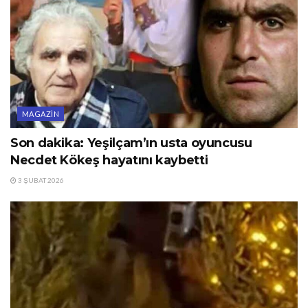
MAGAZIN
Son dakika: Yeşilçam’ın usta oyuncusu
Necdet Kökeş hayatını kaybetti
3 ŞUBAT 2026