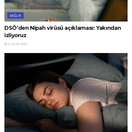
SAĞLIK
DSÖ’den Nipah virüsü açıklaması: Yakından
izliyoruz
31 OCAK 2026