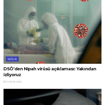
SAĞLIK
DSÖ’den Nipah virüsü açıklaması: Yakından
izliyoruz
31 OCAK 2026