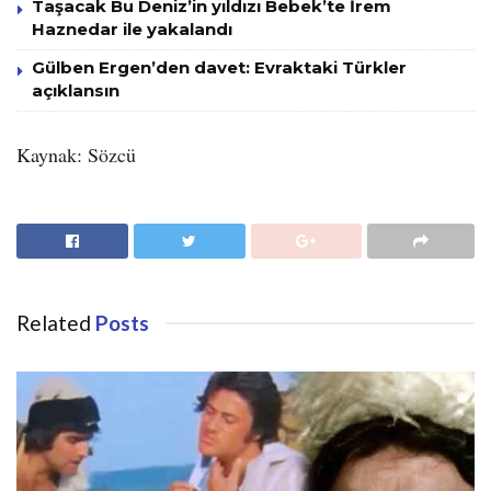
Taşacak Bu Deniz’in yıldızı Bebek’te İrem
Haznedar ile yakalandı
Gülben Ergen’den davet: Evraktaki Türkler
açıklansın
Kaynak: Sözcü
Related
Posts