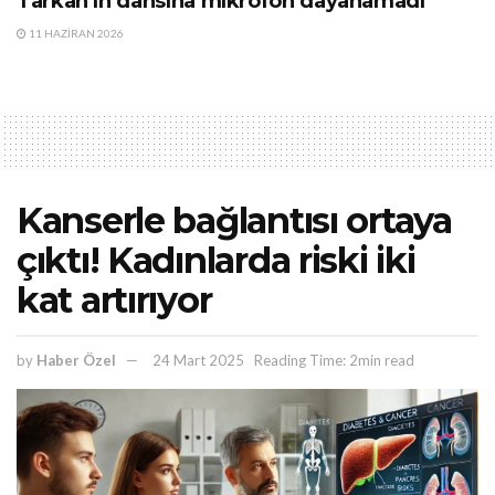
Tarkan’ın dansına mikrofon dayanamadı
11 HAZIRAN 2026
Kanserle bağlantısı ortaya
çıktı! Kadınlarda riski iki
kat artırıyor
by
Haber Özel
24 Mart 2025
Reading Time: 2min read