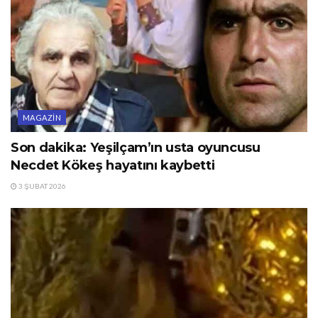
MAGAZIN
Son dakika: Yeşilçam’ın usta oyuncusu
Necdet Kökeş hayatını kaybetti
3 ŞUBAT 2026