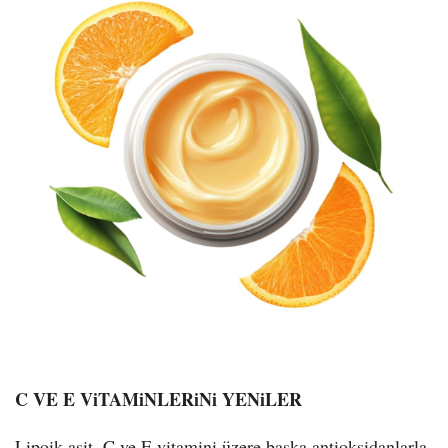
C VE E ViTAMiNLERiNi YENiLER
Lipoik asit, C ve E vitamini üzere başka antioksidanlarla