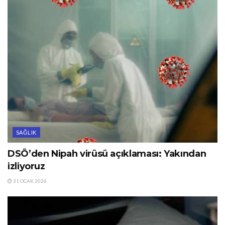
SAĞLIK
DSÖ’den Nipah virüsü açıklaması: Yakından
izliyoruz
31 OCAK 2026