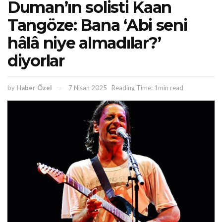
Duman’ın solisti Kaan
Tangöze: Bana ‘Abi seni
hâlâ niye almadılar?’
diyorlar
by
Haber Özel
7 Nisan 2025
Reading Time: 1min read