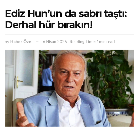
Ediz Hun’un da sabrı taştı:
Derhal hür bırakın!
by
Haber Özel
6 Nisan 2025
Reading Time: 1min read