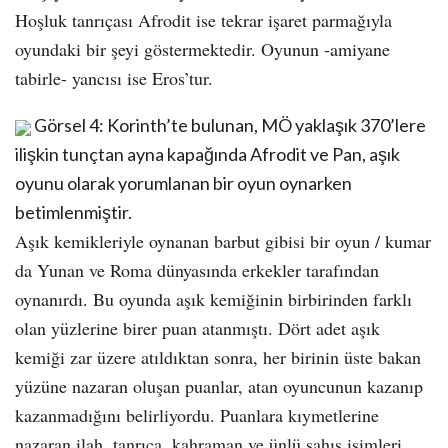
Hoşluk tanrıçası Afrodit ise tekrar işaret parmağıyla
oyundaki bir şeyi göstermektedir. Oyunun -amiyane
tabirle- yancısı ise Eros’tur.
Görsel 4: Korinth’te bulunan, MÖ yaklaşık 370’lere
ilişkin tunçtan ayna kapağında Afrodit ve Pan, aşık
oyunu olarak yorumlanan bir oyun oynarken
betimlenmiştir.
Aşık kemikleriyle oynanan barbut gibisi bir oyun / kumar
da Yunan ve Roma dünyasında erkekler tarafından
oynanırdı. Bu oyunda aşık kemiğinin birbirinden farklı
olan yüzlerine birer puan atanmıştı. Dört adet aşık
kemiği zar üzere atıldıktan sonra, her birinin üste bakan
yüzüne nazaran oluşan puanlar, atan oyuncunun kazanıp
kazanmadığını belirliyordu. Puanlara kıymetlerine
nazaran ilah, tanrıça, kahraman ve ünlü şahıs isimleri