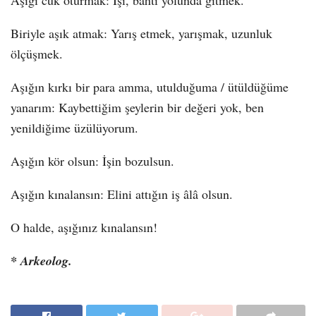
Aşığı cuk oturmak: İşi, bahtı yolunda gitmek.
Biriyle aşık atmak: Yarış etmek, yarışmak, uzunluk
ölçüşmek.
Aşığın kırkı bir para amma, utulduğuma / ütüldüğüme
yanarım: Kaybettiğim şeylerin bir değeri yok, ben
yenildiğime üzülüyorum.
Aşığın kör olsun: İşin bozulsun.
Aşığın kınalansın: Elini attığın iş âlâ olsun.
O halde, aşığınız kınalansın!
* Arkeolog.