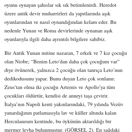
oyunu oynayan şahıslar sık sık betimlenirdi. Heredot
üzere antik devir muharrirleri da yapıtlarında aşık
oyunlarından ve nasıl oynandığından kelam eder. Bu
nedenle Yunan ve Roma devirlerinde oynanan aşık
oyunlarıyla ilgili daha ayrıntılı bilgilere sahibiz.
Bir Antik Yunan mitine nazaran, 7 erkek ve 7 kız çocuğu
olan Niobe; “Benim Leto’dan daha çok çocuğum var”
diye övünerek, yalnızca 2 çocuğu olan tanrıça Leto’nun
dedikodusunu yapar. Bunu duyan Leto çok sonlanır.
Zeus’tan olma iki çocuğu Artemis ve Apollo’ya tüm
çocukları öldürtür, kendisi de anneyi taşa çevirir.
İtalya’nın Napoli kenti yakınlarındaki, 79 yılında Vezüv
yanardağının patlamasıyla lav ve küller altında kalan
Herculaneum kentinde, bu öykünün aktarıldığı bir
mermer levha bulunmuştur. (GÖRSEL 2). En sağdaki