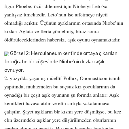
figür Phoebe, özür dilemesi için Niobe’yi Leto’ya
yanlışsız itmektedir. Leto’nun ise affetmeye niyeti
olmadığı açıktır. Üçünün ayaklarının ortasında Niobe’nin
kızları Aglaia ve Ileria çömelmiş, biraz sonra
öldürüleceklerinden habersiz, aşık oyunu oynamaktadır.
Görsel 2: Herculaneum kentinde ortaya çıkarılan
fotoğrafın bir köşesinde Niobe’nin kızları aşık
oynuyor.
2. yüzyılda yaşamış müellif Pollux, Onomasticon isimli
yapıtında, muhtemelen bu suçsuz kız çocuklarının da
oynadığı bir çeşit aşık oyununu şu formda anlatır: Aşık
kemikleri havaya atılır ve elin sırtıyla yakalanmaya
çalışılır. Şayet aşıkların bir kısmı yere düşmüşse, bu kez
elin üzerindeki aşıklar yere düşürülmeden oburlarının
yerden alınması gerekir. Bu oyun bayanlar tarafından