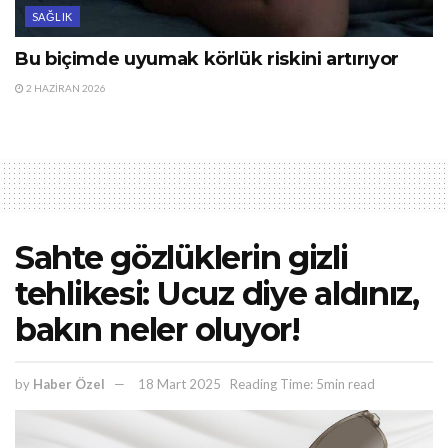
SAĞLIK
Bu biçimde uyumak körlük riskini artırıyor
2 HAZIRAN 2026
Sahte gözlüklerin gizli
tehlikesi: Ucuz diye aldınız,
bakın neler oluyor!
by
Haber Özel
18 Mart 2025
Reading Time: 5min read