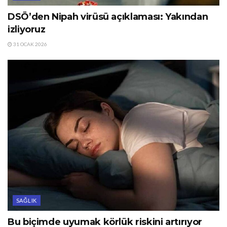
DSÖ’den Nipah virüsü açıklaması: Yakından
izliyoruz
31 OCAK 2026
SAĞLIK
Bu biçimde uyumak körlük riskini artırıyor