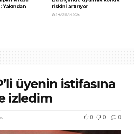
ı: Yakından
riskini artırıyor
2 HAZIRAN 2026
i üyenin istifasına
de izledim
0
0
0
ad