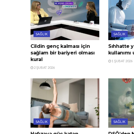
SAĞLIK
SAĞLIK
Cildin genç kalması için
Sıhhatte 
sağlam bir bariyeri olması
kullanımı 
kural
1 ŞUBAT 2026
2 ŞUBAT 2026
SAĞLIK
SAĞLIK
Hafızaya güç katan
DSÖ’den N