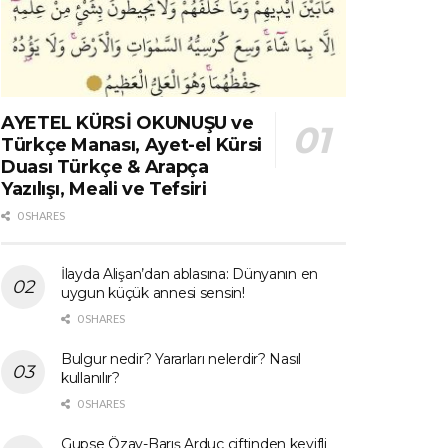
AYETEL KÜRSİ OKUNUŞU ve
Türkçe Manası, Ayet-el Kürsi
Duası Türkçe & Arapça
Yazılışı, Meali ve Tefsiri
0 SHARES
İlayda Alişan’dan ablasına: Dünyanın en
uygun küçük annesi sensin!
0 SHARES
Bulgur nedir? Yararları nelerdir? Nasıl
kullanılır?
0 SHARES
Gupse Özay-Barış Arduç çiftinden keyifli