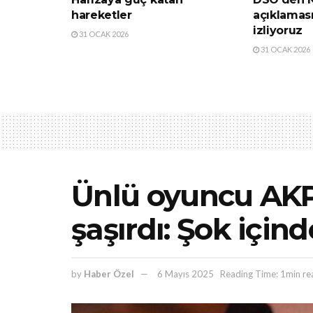
hareketler
açıklamas
izliyoruz
31 OCAK 2026
31 OCAK 2026
Ünlü oyuncu AKP’l
şaşırdı: Şok için
by
Haber Özel
6 Mayıs 2025
Reading Time: 1min re