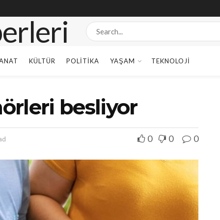
ANAT
KÜLTÜR
POLITIKA
YAŞAM
TEKNOLOJI
rleri besliyor
0
0
0
ad