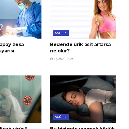
SAĞLIK
yapay zeka
Bedende ürik asit artarsa
uyarısı
ne olur?
1 ŞUBAT 2026
SAĞLIK
ipah virüsü
Bu biçimde uyumak körlük