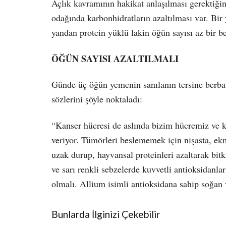
Açlık kavramının hakikat anlaşılması gerektiği
odağında karbonhidratların azaltılması var. Bir
yandan protein yüklü lakin öğün sayısı az bir 
ÖĞÜN SAYISI AZALTILMALI
Günde üç öğün yemenin sanılanın tersine berbat 
sözlerini şöyle noktaladı:
“Kanser hücresi de aslında bizim hücremiz ve k
veriyor. Tümörleri beslememek için nişasta, ekm
uzak durup, hayvansal proteinleri azaltarak bitk
ve sarı renkli sebzelerde kuvvetli antioksidanla
olmalı. Allium isimli antioksidana sahip soğan v
Bunlarda İlginizi Çekebilir