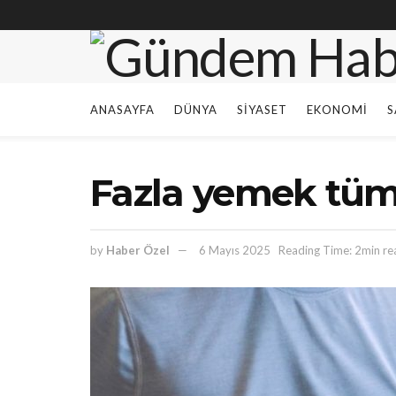
ANASAYFA
DÜNYA
SIYASET
EKONOMI
S
Fazla yemek tümö
by
Haber Özel
6 Mayıs 2025
Reading Time: 2min re