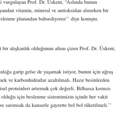
ni vurgulayan Prof. Dr. Üskent, “Aslında bunun
 yandan vitamin, mineral ve antioksidan alınırken bir
beslenme planından bahsediyoruz’’ diye konuştu.
bir alışkanlık olduğunun altını çizen Prof. Dr. Üskent,
ulağa garip gelse de yaşamak istiyor, bunun için uğraş
ek ve karbonhidratlar azaltılmalı. Hazır besinlerden
isel proteinleri artırmak çok değerli. Bilhassa kırmızı
r olduğu için beslenme sistemimizin içinde her vakit
e sarımsak da kanserle gayrette bol bol tüketilmeli.’’