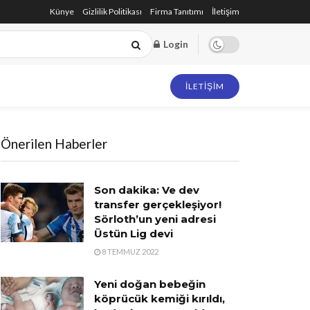
Künye
Gizlilik Politikası
Firma Tanıtımı
İletişim
Login
İLETIŞIM
Önerilen Haberler
Son dakika: Ve dev
transfer gerçekleşiyor!
Sörloth’un yeni adresi
Üstün Lig devi
8 TEMMUZ 2022
Yeni doğan bebeğin
köprücük kemiği kırıldı,