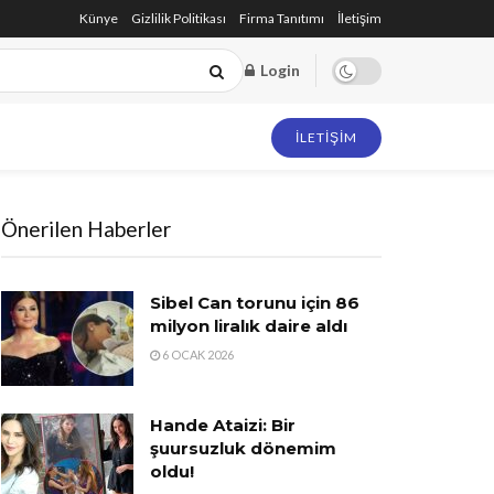
Künye
Gizlilik Politikası
Firma Tanıtımı
İletişim
Login
İLETIŞIM
Önerilen Haberler
Sibel Can torunu için 86
milyon liralık daire aldı
6 OCAK 2026
Hande Ataizi: Bir
şuursuzluk dönemim
oldu!