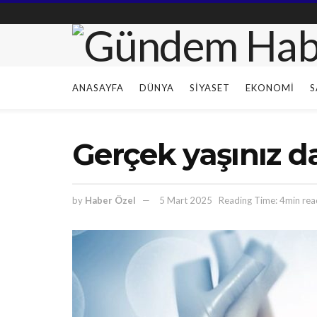
ANASAYFA
DÜNYA
SIYASET
EKONOMI
S
Gerçek yaşınız d
by
Haber Özel
5 Mart 2025
Reading Time: 4min rea