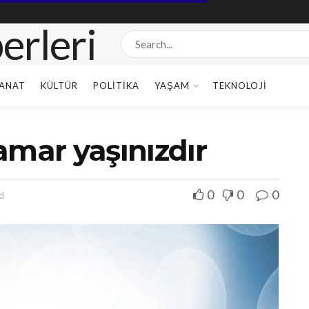
ANAT
KÜLTÜR
POLITIKA
YAŞAM
TEKNOLOJI
amar yaşınızdır
0
0
0
d