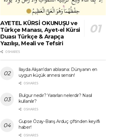
AYETEL KÜRSİ OKUNUŞU ve
Türkçe Manası, Ayet-el Kürsi
Duası Türkçe & Arapça
Yazılışı, Meali ve Tefsiri
0 SHARES
İlayda Alişan’dan ablasına: Dünyanın en
uygun küçük annesi sensin!
0 SHARES
Bulgur nedir? Yararları nelerdir? Nasıl
kullanılır?
0 SHARES
Gupse Özay-Barış Arduç çiftinden keyifli
haber!
0 SHARES