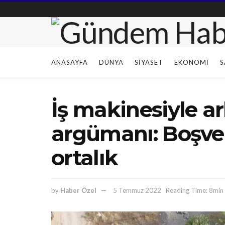
ANASAYFA
DÜNYA
SIYASET
EKONOMI
S
İş makinesiyle ar
argümanı: Boşver
ortalık
by
Haber Özel
5 Temmuz 2022
Reading Time: 8min