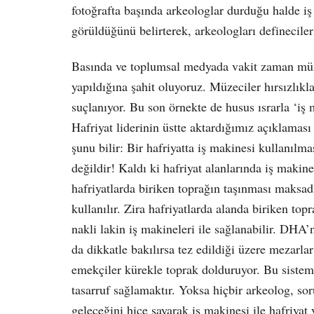
fotoğrafta başında arkeologlar durduğu halde iş 
görüldüğünü belirterek, arkeologları defineciler
Basında ve toplumsal medyada vakit zaman müzel
yapıldığına şahit oluyoruz. Müzeciler hırsızlıkla
suçlanıyor. Bu son örnekte de husus ısrarla ‘iş 
Hafriyat liderinin üstte aktardığımız açıklamas
şunu bilir: Bir hafriyatta iş makinesi kullanılmas
değildir! Kaldı ki hafriyat alanlarında iş makin
hafriyatlarda biriken toprağın taşınması maksadı
kullanılır. Zira hafriyatlarda alanda biriken to
nakli lakin iş makineleri ile sağlanabilir. DHA’
da dikkatle bakılırsa tez edildiği üzere mezarla
emekçiler kürekle toprak dolduruyor. Bu siste
tasarruf sağlamaktır. Yoksa hiçbir arkeolog, so
geleceğini hiçe sayarak iş makinesi ile hafriy