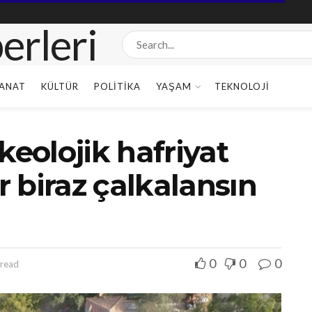
ANAT
KÜLTÜR
POLITIKA
YAŞAM
TEKNOLOJI
keolojik hafriyat
 biraz çalkalansın
0
0
0
 read