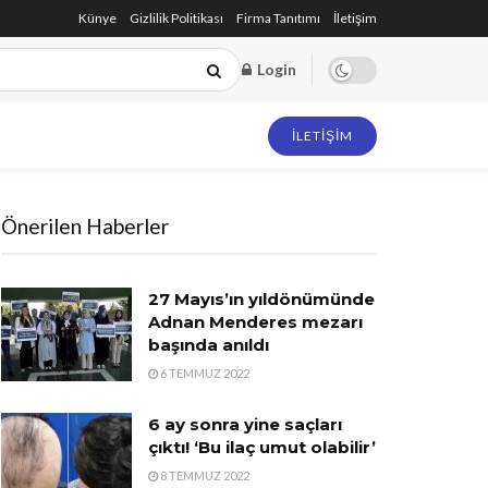
Künye
Gizlilik Politikası
Firma Tanıtımı
İletişim
Login
İLETIŞIM
Önerilen Haberler
27 Mayıs’ın yıldönümünde
Adnan Menderes mezarı
başında anıldı
6 TEMMUZ 2022
6 ay sonra yine saçları
çıktı! ‘Bu ilaç umut olabilir’
8 TEMMUZ 2022