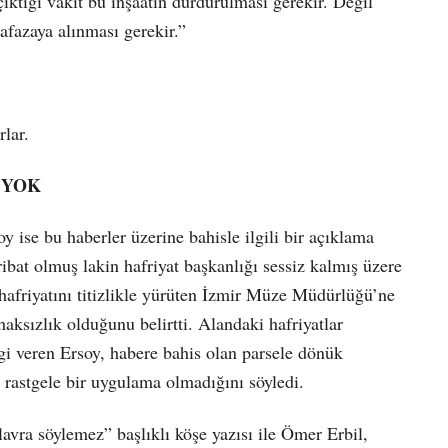
çıktığı vakit bu inşaatın durdurulması gerekir. Değil
afazaya alınması gerekir.”
lar.
 YOK
 ise bu haberler üzerine bahisle ilgili bir açıklama
ribat olmuş lakin hafriyat başkanlığı sessiz kalmış üzere
 hafriyatını titizlikle yürüten İzmir Müze Müdürlüğü’ne
aksızlık olduğunu belirtti. Alandaki hafriyatlar
gi veren Ersoy, habere bahis olan parsele dönük
ş rastgele bir uygulama olmadığını söyledi.
vra söylemez” başlıklı köşe yazısı ile Ömer Erbil,