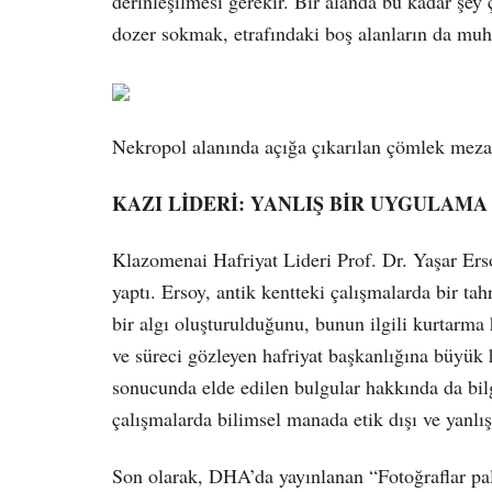
derinleşilmesi gerekir. Bir alanda bu kadar şey 
dozer sokmak, etrafındaki boş alanların da muh
Nekropol alanında açığa çıkarılan çömlek mezar
KAZI LİDERİ: YANLIŞ BİR UYGULAMA
Klazomenai Hafriyat Lideri Prof. Dr. Yaşar Ersoy
yaptı. Ersoy, antik kentteki çalışmalarda bir tah
bir algı oluşturulduğunu, bunun ilgili kurtarma
ve süreci gözleyen hafriyat başkanlığına büyük h
sonucunda elde edilen bulgular hakkında da bil
çalışmalarda bilimsel manada etik dışı ve yanlı
Son olarak, DHA’da yayınlanan “Fotoğraflar pala