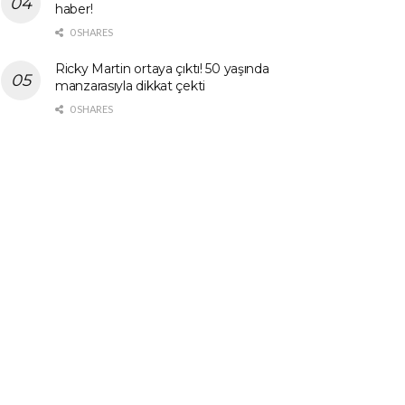
haber!
0 SHARES
Ricky Martin ortaya çıktı! 50 yaşında
manzarasıyla dikkat çekti
0 SHARES