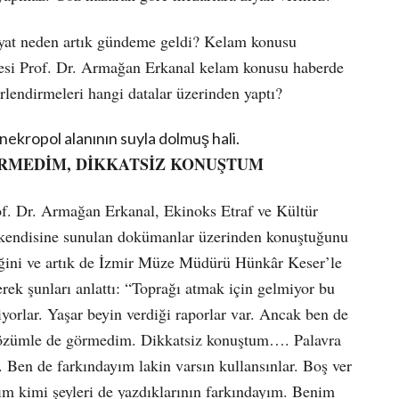
riyat neden artık gündeme geldi? Kelam konusu
üyesi Prof. Dr. Armağan Erkanal kelam konusu haberde
rlendirmeleri hangi datalar üzerinden yaptı?
nekropol alanının suyla dolmuş hali.
ÖRMEDİM, DİKKATSİZ KONUŞTUM
of. Dr. Armağan Erkanal, Ekinoks Etraf ve Kültür
 kendisine sunulan dokümanlar üzerinden konuştuğunu
iğini ve artık de İzmir Müze Müdürü Hünkâr Keser’le
eyerek şunları anlattı: “Toprağı atmak için gelmiyor bu
iyorlar. Yaşar beyin verdiği raporlar var. Ancak ben de
 gözümle de görmedim. Dikkatsiz konuştum…. Palavra
a. Ben de farkındayım lakin varsın kullansınlar. Boş ver
m kimi şeyleri de yazdıklarının farkındayım. Benim