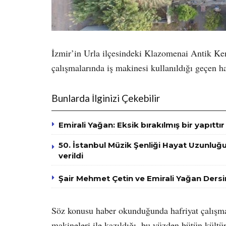
İzmir’in Urla ilçesindeki Klazomenai Antik Kent
çalışmalarında iş makinesi kullanıldığı geçen 
Bunlarda İlginizi Çekebilir
Emirali Yağan: Eksik bırakılmış bir yapıttı
50. İstanbul Müzik Şenliği Hayat Uzunluğ
verildi
Şair Mehmet Çetin ve Emirali Yağan Ders
Söz konusu haber okunduğunda hafriyat çalışmala
makineleri ile kazıldığı, bu yüzden bütün kültü