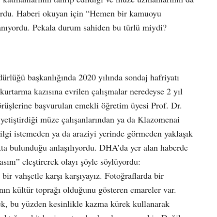
yordu. Haberi okuyan için “Hemen bir kamuoyu
yanıyordu. Pekala durum sahiden bu türlü miydi?
ürlüğü başkanlığında 2020 yılında sondaj hafriyatı
 kurtarma kazısına evrilen çalışmalar neredeyse 2 yıl
üşlerine başvurulan emekli öğretim üyesi Prof. Dr.
 yetiştirdiği müze çalışanlarından ya da Klazomenai
ilgi istemeden ya da araziyi yerinde görmeden yaklaşık
atta bulunduğu anlaşılıyordu. DHA’da yer alan haberde
asını” eleştirerek olayı şöyle söylüyordu:
ir vahşetle karşı karşıyayız. Fotoğraflarda bir
anın kültür toprağı olduğunu gösteren emareler var.
k, bu yüzden kesinlikle kazma kürek kullanarak