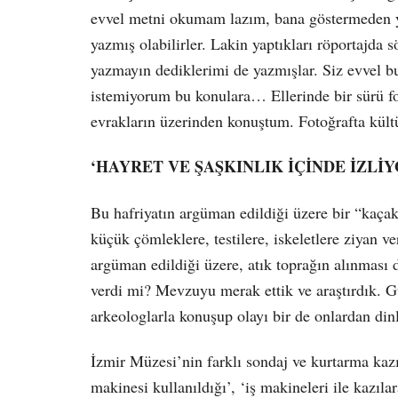
evvel metni okumam lazım, bana göstermeden yaz
yazmış olabilirler. Lakin yaptıkları röportajda 
yazmayın dediklerimi de yazmışlar. Siz evvel b
istemiyorum bu konulara… Ellerinde bir sürü f
evrakların üzerinden konuştum. Fotoğrafta kült
‘HAYRET VE ŞAŞKINLIK İÇİNDE İZLİ
Bu hafriyatın argüman edildiği üzere bir “kaçak
küçük çömleklere, testilere, iskeletlere ziyan
argüman edildiği üzere, atık toprağın alınması d
verdi mi? Mevzuyu merak ettik ve araştırdık. 
arkeologlarla konuşup olayı bir de onlardan din
İzmir Müzesi’nin farklı sondaj ve kurtarma kazıl
makinesi kullanıldığı’, ‘iş makineleri ile kazıla