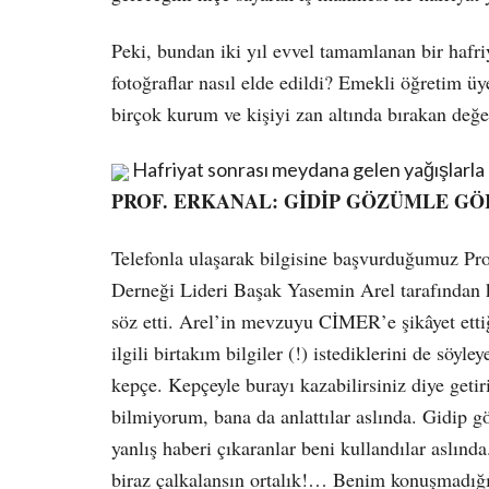
Peki, bundan iki yıl evvel tamamlanan bir haf
fotoğraflar nasıl elde edildi? Emekli öğretim 
birçok kurum ve kişiyi zan altında bırakan değe
Hafriyat sonrası meydana gelen yağışlarla 
PROF. ERKANAL: GİDİP GÖZÜMLE G
Telefonla ulaşarak bilgisine başvurduğumuz Pr
Derneği Lideri Başak Yasemin Arel tarafından
söz etti. Arel’in mevzuyu CİMER’e şikâyet ett
ilgili birtakım bilgiler (!) istediklerini de söyl
kepçe. Kepçeyle burayı kazabilirsiniz diye getir
bilmiyorum, bana da anlattılar aslında. Gidip
yanlış haberi çıkaranlar beni kullandılar aslınd
biraz çalkalansın ortalık!… Benim konuşmadığı