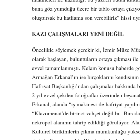
buna göz yumduğu üzere bir tablo ortaya çıkı
oluştursak bu katliama son verebiliriz” hissi u
KAZI ÇALIŞMALARI YENİ DEĞİL
Öncelikle söylemek gerekir ki, İzmir Müze Müd
olarak başlayan, buluntuların ortaya çıkması ile
evvel tamamlanmıştı. Kelam konusu haberde gör
Armağan Erkanal’ın ise birçoklarını kendisinin
Hafriyat Başkanlığı’ndan çalışmalar hakkında b
2 yıl evvel çekilen fotoğraflar üzerinden beyan
Erkanal, alanda “iş makinesi ile hafriyat yapılm
“Klazomenai’de birinci vahşet değil bu. Burada b
nekropol alanının tahrip edildiği görülüyor. Al
Kültürel birikimlerin çıkma mümkünlüğü yükse