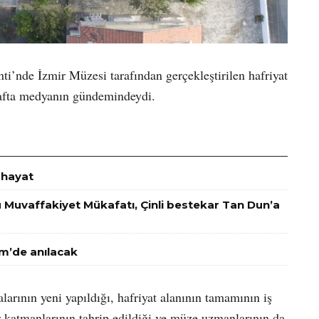
i’nde İzmir Müzesi tarafından gerçekleştirilen hafriyat
hafta medyanın gündemindeydi.
r hayat
u Muvaffakiyet Mükafatı, Çinli bestekar Tan Dun’a
im’de anılacak
rının yeni yapıldığı, hafriyat alanının tamamının iş
r katmanlarının tahrip edildiği ve müze uzmanlarının da