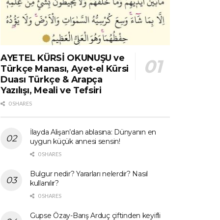
AYETEL KÜRSİ OKUNUŞU ve
Türkçe Manası, Ayet-el Kürsi
Duası Türkçe & Arapça
Yazılışı, Meali ve Tefsiri
0 SHARES
İlayda Alişan’dan ablasına: Dünyanın en
uygun küçük annesi sensin!
0 SHARES
Bulgur nedir? Yararları nelerdir? Nasıl
kullanılır?
0 SHARES
Gupse Özay-Barış Arduç çiftinden keyifli