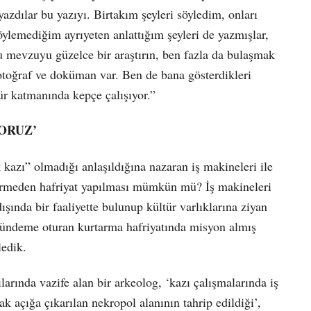
dılar bu yazıyı. Birtakım şeyleri söyledim, onları
söylemediğim ayrıyeten anlattığım şeyleri de yazmışlar,
u mevzuyu güzelce bir araştırın, ben fazla da bulaşmak
otoğraf ve doküman var. Ben de bana gösterdikleri
ür katmanında kepçe çalışıyor.”
YORUZ’
 kazı” olmadığı anlaşıldığına nazaran iş makineleri ile
 vermeden hafriyat yapılması mümkün mü? İş makineleri
ışında bir faaliyette bulunup kültür varlıklarına ziyan
Gündeme oturan kurtarma hafriyatında misyon almış
ledik.
arında vazife alan bir arkeolog, ‘kazı çalışmalarında iş
rak açığa çıkarılan nekropol alanının tahrip edildiği’,