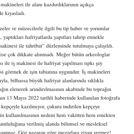
makineleri ile alanı kazdırdıklarının açıkça
le kıyasladı.
er ve müzecilerle ilgili bu tip haber ve yorumlar
, yaptıkları hafriyatlarda yapıtları tahrip etmekle
makinesi ile tahribat” düzleminde tutulmaya çalışıldı.
ı ise çok dikkate alınmadı. Meğer bütün arkeologlar
ı ile iş makinesi ile hafriyat yapılması tıpkı şey
esi görmek de işin tabiatına uygundur. İş makineleri
yla, bilhassa büyük hafriyat alanlarında sıklıkla
prağın elenerek arındırılmasının akabinde bu toprağın
nın 13 Mayıs 2022 tarihli haberinde kullanılan fotoğrafa
r kepçeyle kazılmıyor, çukura indirilen kepçeye
min kullanılmasının nedeni hem vakitten hem emekten
rumluluğuna verilmiş alanda bilimsel ve mesleksel
at yapmaz. Göz nazaran göre mezarlara ziyan vermez!