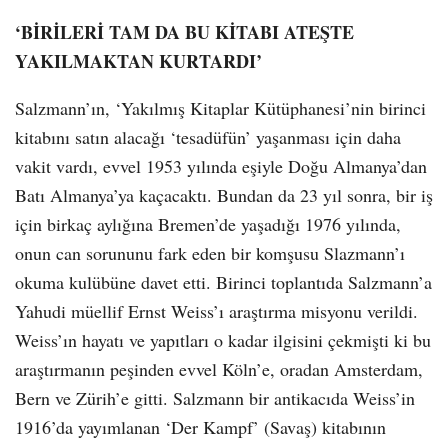
‘BİRİLERİ TAM DA BU KİTABI ATEŞTE
YAKILMAKTAN KURTARDI’
Salzmann’ın, ‘Yakılmış Kitaplar Kütüphanesi’nin birinci
kitabını satın alacağı ‘tesadüfün’ yaşanması için daha
vakit vardı, evvel 1953 yılında eşiyle Doğu Almanya’dan
Batı Almanya’ya kaçacaktı. Bundan da 23 yıl sonra, bir iş
için birkaç aylığına Bremen’de yaşadığı 1976 yılında,
onun can sorununu fark eden bir komşusu Slazmann’ı
okuma kulübüne davet etti. Birinci toplantıda Salzmann’a
Yahudi müellif Ernst Weiss’ı araştırma misyonu verildi.
Weiss’ın hayatı ve yapıtları o kadar ilgisini çekmişti ki bu
araştırmanın peşinden evvel Köln’e, oradan Amsterdam,
Bern ve Zürih’e gitti. Salzmann bir antikacıda Weiss’in
1916’da yayımlanan ‘Der Kampf’ (Savaş) kitabının