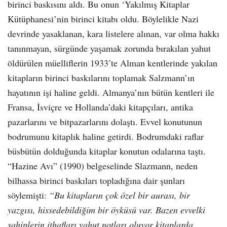
birinci baskısını aldı. Bu onun ‘Yakılmış Kitaplar
Kütüphanesi’nin birinci kitabı oldu. Böylelikle Nazi
devrinde yasaklanan, kara listelere alınan, var olma hakkı
tanınmayan, sürgünde yaşamak zorunda bırakılan yahut
öldürülen müelliflerin 1933’te Alman kentlerinde yakılan
kitapların birinci baskılarını toplamak Salzmann’ın
hayatının işi haline geldi. Almanya’nın bütün kentleri ile
Fransa, İsviçre ve Hollanda’daki kitapçıları, antika
pazarlarını ve bitpazarlarını dolaştı. Evvel konutunun
bodrumunu kitaplık haline getirdi. Bodrumdaki raflar
büsbütün dolduğunda kitaplar konutun odalarına taştı.
“Hazine Avı” (1990) belgeselinde Slazmann, neden
bilhassa birinci baskıları topladığına dair şunları
söylemişti:
“Bu kitapların çok özel bir aurası, bir
yazgısı, hissedebildiğim bir öyküsü var. Bazen evvelki
sahiplerin ithafları yahut notları oluyor kitaplarda.