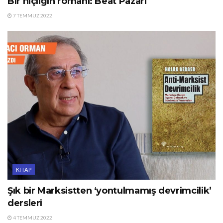
Bir hiçliğin romanı: Beat Pazarı
7 TEMMUZ 2022
KITAP
Şık bir Marksistten ‘yontulmamış devrimcilik’
dersleri
4 TEMMUZ 2022