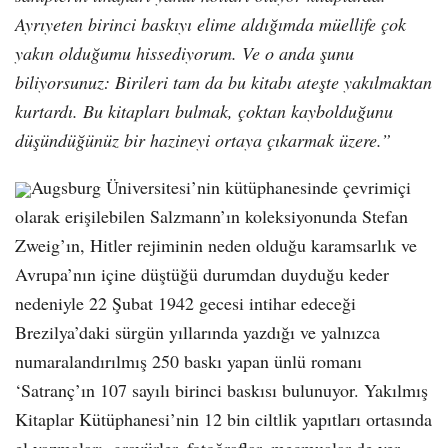
Ayrıyeten birinci baskıyı elime aldığımda müellife çok
yakın olduğumu hissediyorum. Ve o anda şunu
biliyorsunuz: Birileri tam da bu kitabı ateşte yakılmaktan
kurtardı. Bu kitapları bulmak, çoktan kaybolduğunu
düşündüğünüz bir hazineyi ortaya çıkarmak üzere.”
Augsburg Üniversitesi’nin kütüphanesinde çevrimiçi
olarak erişilebilen Salzmann’ın koleksiyonunda Stefan
Zweig’ın, Hitler rejiminin neden olduğu karamsarlık ve
Avrupa’nın içine düştüğü durumdan duyduğu keder
nedeniyle 22 Şubat 1942 gecesi intihar edeceği
Brezilya’daki sürgün yıllarında yazdığı ve yalnızca
numaralandırılmış 250 baskı yapan ünlü romanı
‘Satranç’ın 107 sayılı birinci baskısı bulunuyor. Yakılmış
Kitaplar Kütüphanesi’nin 12 bin ciltlik yapıtları ortasında
el yazmaları, gravürler, fotoğraflar, mecmualar de yer