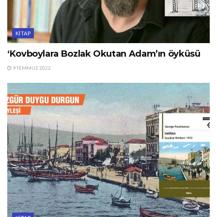
KITAP
‘Kovboylara Bozlak Okutan Adam’ın öyküsü
9 TEMMUZ 2022