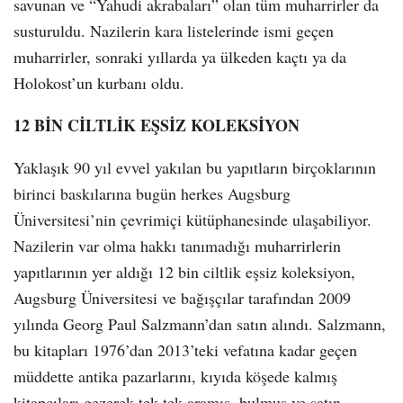
savunan ve “Yahudi akrabaları” olan tüm muharrirler da
susturuldu. Nazilerin kara listelerinde ismi geçen
muharrirler, sonraki yıllarda ya ülkeden kaçtı ya da
Holokost’un kurbanı oldu.
12 BİN CİLTLİK EŞSİZ KOLEKSİYON
Yaklaşık 90 yıl evvel yakılan bu yapıtların birçoklarının
birinci baskılarına bugün herkes Augsburg
Üniversitesi’nin çevrimiçi kütüphanesinde ulaşabiliyor.
Nazilerin var olma hakkı tanımadığı muharrirlerin
yapıtlarının yer aldığı 12 bin ciltlik eşsiz koleksiyon,
Augsburg Üniversitesi ve bağışçılar tarafından 2009
yılında Georg Paul Salzmann’dan satın alındı. Salzmann,
bu kitapları 1976’dan 2013’teki vefatına kadar geçen
müddette antika pazarlarını, kıyıda köşede kalmış
kitapçıları gezerek tek tek aramış, bulmuş ve satın