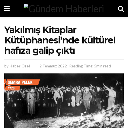
Yakılmış Kitaplar
Kütüphanesi’nde kültürel
hafıza galip çıktı
by
Haber Özel
2 Temmuz 2022
Reading Time: 5min read