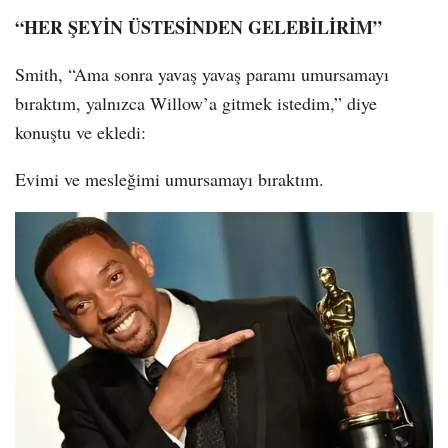
“HER ŞEYİN ÜSTESİNDEN GELEBİLİRİM”
Smith, “Ama sonra yavaş yavaş paramı umursamayı
bıraktım, yalnızca Willow’a gitmek istedim,” diye
konuştu ve ekledi:
Evimi ve mesleğimi umursamayı bıraktım.