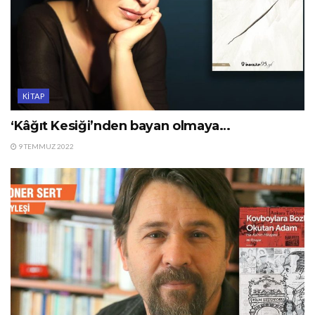
KITAP
‘Kâğıt Kesiği’nden bayan olmaya…
9 TEMMUZ 2022