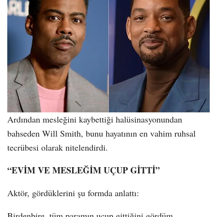
Ardından mesleğini kaybettiği halüsinasyonundan
bahseden Will Smith, bunu hayatının en vahim ruhsal
tecrübesi olarak nitelendirdi.
“EVİM VE MESLEĞİM UÇUP GİTTİ”
Aktör, gördüklerini şu formda anlattı:
Birdenbire, tüm paramın uçup gittiğini gördüm.